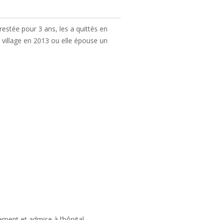
restée pour 3 ans, les a quittés en
 village en 2013 ou elle épouse un
ement et admise à l’hôpital.