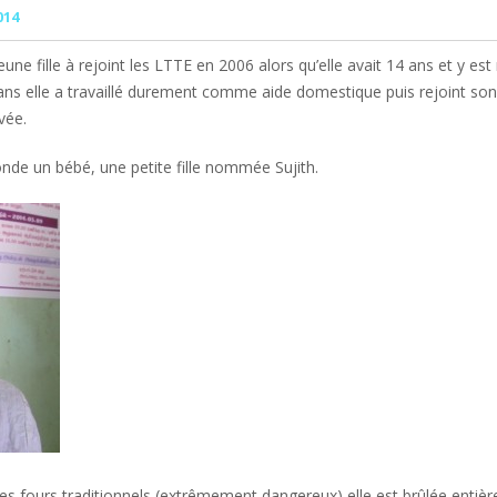
014
e fille à rejoint les LTTE en 2006 alors qu’elle avait 14 ans et y est 
ans elle a travaillé durement comme aide domestique puis rejoint son
vée.
de un bébé, une petite fille nommée Sujith.
les fours traditionnels (extrêmement dangereux) elle est brûlée entièr