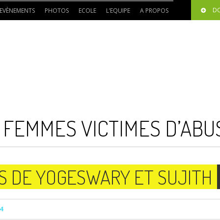
D
EVÈNEMENTS
PHOTOS
ECOLE
L’EQUIPE
A PROPOS
 FEMMES VICTIMES D’ABU
S DE YOGESWARY ET SUJITH
4