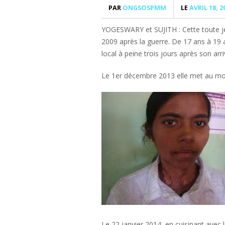
PAR
ONGSOSPMM
LE
AVRIL 18, 2
YOGESWARY et SUJITH : Cette toute jeun
2009 après la guerre. De 17 ans à 19 
local à peine trois jours après son arri
Le 1er décembre 2013 elle met au mon
Le 22 janvier 2014, en cuisinant avec 