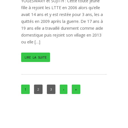
YOGESWARY et SUJITH : Cette toute jeune
fille à rejoint les LTTE en 2006 alors qu’elle
avait 14 ans et y est restée pour 3 ans, les a
quittés en 2009 après la guerre. De 17 ans à
19 ans elle a travaillé durement comme aide
domestique puis rejoint son village en 2013
ou elle […]
LIRE LA SUITE
1
2
3
›
»