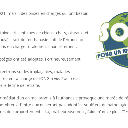
021, mais… des prises en charges qui ont besoin
aines et centaines de chiens, chats, oiseaux, et
uvés, soit de l’euthanasie soit de l’errance ou
 pris en charge totalement financièrement.
otégés ont été adoptés. Fort heureusement.
entrons sur les implaçables, malades
 restent à charge de l’ONG à vie. Pour cela,
lle ferme de retraite.
e immédiat d’un animal promis à l’euthanasie provoque une marée de r
e nombreux d’entre eux ne seront pas adoptés, souffrent de pathologie
es de comportements. Là, malheureusement, l’aide n’arrive plus. C’es