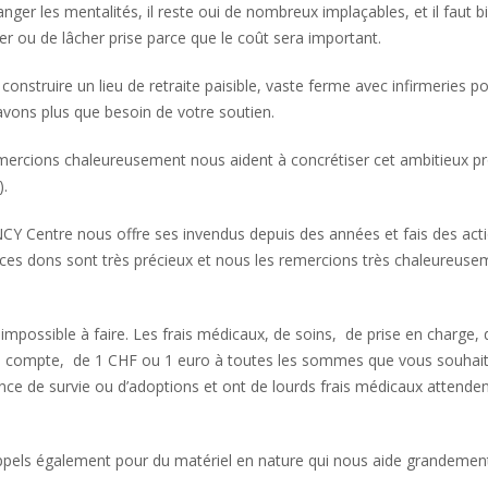
er les mentalités, il reste oui de nombreux implaçables, et il faut bi
er ou de lâcher prise parce que le coût sera important.
nstruire un lieu de retraite paisible, vaste ferme avec infirmeries po
 avons plus que besoin de votre soutien.
ercions chaleureusement nous aident à concrétiser cet ambitieux pr
).
Centre nous offre ses invendus depuis des années et fais des acti
 ces dons sont très précieux et nous les remercions très chaleureus
mpossible à faire. Les frais médicaux, de soins, de prise en charge, d
n compte, de 1 CHF ou 1 euro à toutes les sommes que vous souhait
nce de survie ou d’adoptions et ont de lourds frais médicaux attenden
pels également pour du matériel en nature qui nous aide grandemen